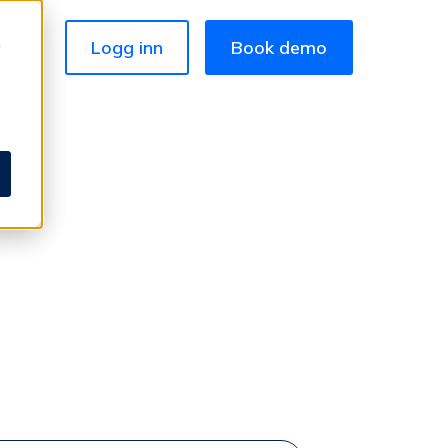
å
Logg inn
Book demo