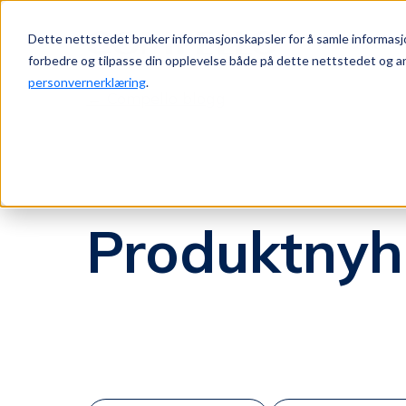
Dette nettstedet bruker informasjonskapsler for å samle informasj
Produkt
Jump to content
forbedre og tilpasse din opplevelse både på dette nettstedet og an
personvernerklæring
.
← Compello blogg
Produktnyh