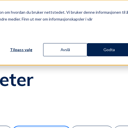
Om
on om hvordan du bruker nettstedet. Vi bruker denne informasjonen til 
Priser
Ressurser
Norsk
oss
dre medier. Finn ut mer om informasjonskapsler i vår
Tilpass valg
Avslå
Godta
eter