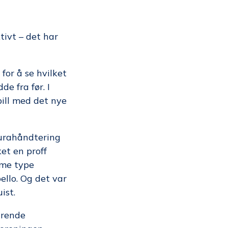
tivt – det har
for å se hvilket
e fra før. I
pill med det nye
turahåndtering
ket en proff
mme type
llo. Og det var
ist.
drende