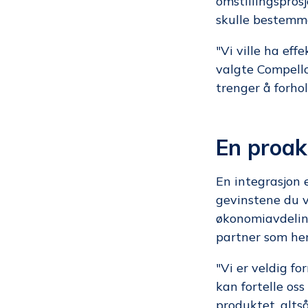
omstillingspros
skulle bestemme 
"Vi ville ha eff
valgte Compello 
trenger å forhol
En proak
En integrasjon 
gevinstene du v
økonomiavdelin
partner som hen
"Vi er veldig fo
kan fortelle oss
produktet, alts