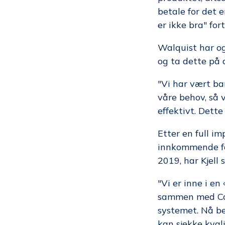
betale for det 
er ikke bra" for
Walquist har og
og ta dette på a
"Vi har vært ba
våre behov, så 
effektivt. Dette
Etter en full i
innkommende fa
2019, har Kjell
"Vi er inne i en
sammen med Comp
systemet. Nå be
kan sjekke kvali