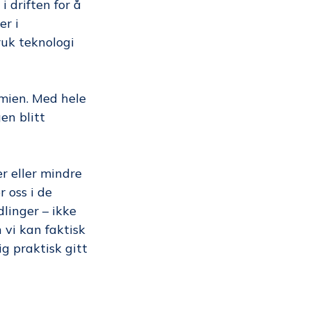
 driften for å
er i
ruk teknologi
emien. Med hele
en blitt
r eller mindre
r oss i de
linger – ikke
 vi kan faktisk
g praktisk gitt