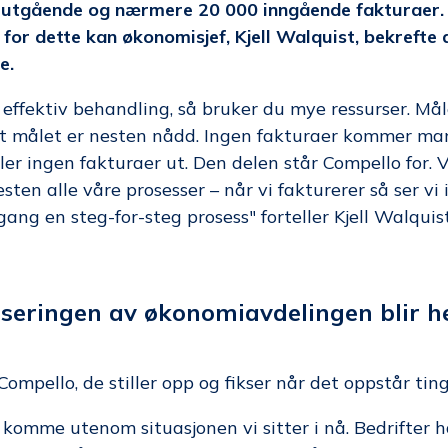
utgående og nærmere 20 000 inngående fakturaer.
g for dette kan økonomisjef, Kjell Walquist, bekrefte 
e.
 effektiv behandling, så bruker du mye ressurser. Måle
et målet er nesten nådd. Ingen fakturaer kommer manu
ler ingen fakturaer ut. Den delen står Compello for. V
ten alle våre prosesser – når vi fakturerer så ser vi 
 gang en steg-for-steg prosess" forteller Kjell Walqui
iseringen av økonomiavdelingen blir h
 Compello, de stiller opp og fikser når det oppstår ting"
å komme utenom situasjonen vi sitter i nå. Bedrifter ha