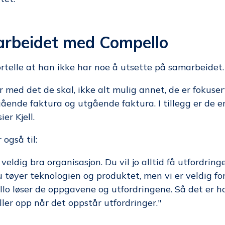
rbeidet med Compello
rtelle at han ikke har noe å utsette på samarbeidet.
r med det de skal, ikke alt mulig annet, de er fokuser
gående faktura og utgående faktura. I tillegg er de e
er Kjell.
også til:
veldig bra organisasjon. Du vil jo alltid få utfordringe
u tøyer teknologien og produktet, men vi er veldig f
o løser de oppgavene og utfordringene. Så det er ho
ller opp når det oppstår utfordringer."