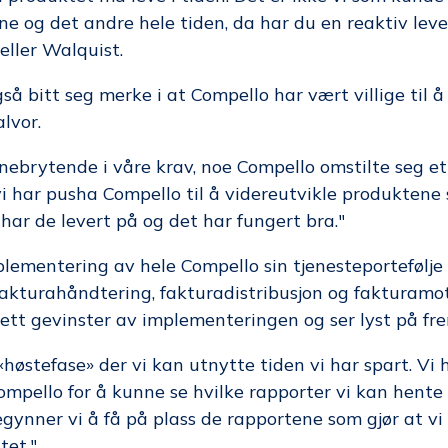
ene og det andre hele tiden, da har du en reaktiv lev
teller Walquist.
så bitt seg merke i at Compello har vært villige til 
lvor.
nebrytende i våre krav, noe Compello omstilte seg et
vi har pusha Compello til å videreutvikle produktene
 har de levert på og det har fungert bra."
mplementering av hele Compello sin tjenesteportefølj
kturahåndtering, fakturadistribusjon og fakturamot
 sett gevinster av implementeringen og ser lyst på fr
 «høstefase» der vi kan utnytte tiden vi har spart. Vi 
ello for å kunne se hvilke rapporter vi kan hente 
gynner vi å få på plass de rapportene som gjør at vi
tet."