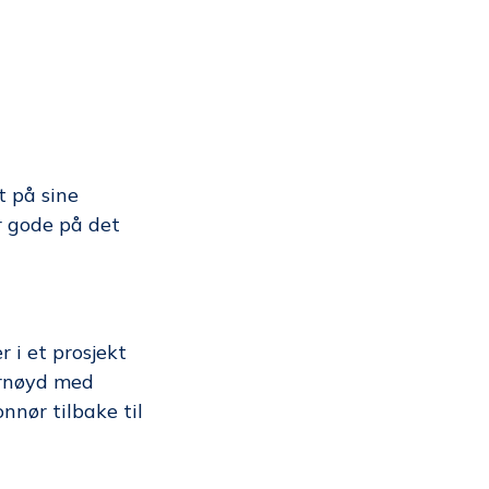
t på sine
r gode på det
r i et prosjekt
ornøyd med
nnør tilbake til