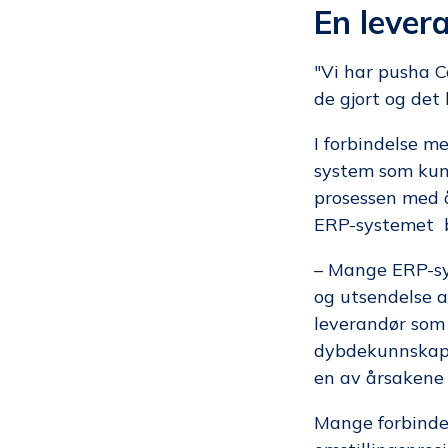
En lever
"Vi har pusha C
de gjort og det 
I forbindelse m
system som kunn
prosessen med å
ERP-systemet b
– Mange ERP-sy
og utsendelse av
leverandør som 
dybdekunnskap s
en av årsakene t
Mange forbinder