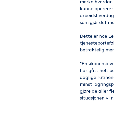
merke hvordan d
kunne operere s
arbeidshverdage
som gjør det mul
Dette er noe Le
tjenesteportefø
betraktelig mer
"En økonomiavde
har gått helt bo
daglige rutinen
minst lagringspl
gjøre de aller 
situasjonen vi n