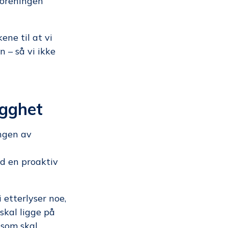
foreningen
ene til at vi
n – så vi ikke
ygghet
ingen av
d en proaktiv
 etterlyser noe,
 skal ligge på
 som skal