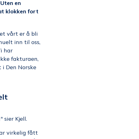
 Uten en
at klokken fort
t vårt er å bli
elt inn til oss,
i har
ikke fakturaen,
st i Den Norske
elt
 sier Kjell.
r virkelig fått