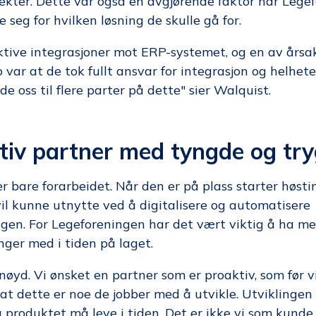
jekter. Dette var også en avgjørende faktor når Lege
seg for hvilken løsning de skulle gå for.
ektive integrasjoner mot ERP-systemet, og en av årsak
var at de tok fullt ansvar for integrasjon og helhete
de oss til flere parter på dette" sier Walquist.
tiv partner med tyngde og tr
er bare forarbeidet. Når den er på plass starter høst
il kunne utnytte ved å digitalisere og automatisere
gen. For Legeforeningen har det vært viktig å ha me
ger med i tiden på laget.
rnøyd. Vi ønsket en partner som er proaktiv, som før vi
 at dette er noe de jobber med å utvikle. Utviklingen
å produktet må leve i tiden. Det er ikke vi som kunde