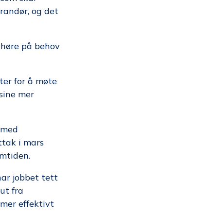
erandør, og det
å høre på behov
ter for å møte
 sine mer
e med
tak i mars
emtiden.
har jobbet tett
ut fra
 mer effektivt