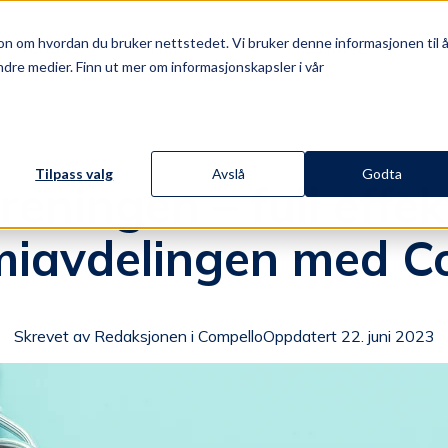
Om
on om hvordan du bruker nettstedet. Vi bruker denne informasjonen til 
Produkt
Priser
Ressurser
oss
dre medier. Finn ut mer om informasjonskapsler i vår
Tilpass valg
Avslå
Godta
eningen – full effekt
iavdelingen med C
Skrevet av Redaksjonen i Compello
Oppdatert 22. juni 2023