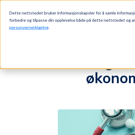
Dette nettstedet bruker informasjonskapsler for å samle informasj
Jump to content
forbedre og tilpasse din opplevelse både på dette nettstedet og an
personvernerklæring
.
Compello blogg
Legefor
økonom