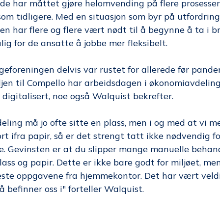
e har måttet gjøre helomvending på flere prosesser i
om tidligere. Med en situasjon som byr på utfordring
n har flere og flere vært nødt til å begynne å ta i b
ig for de ansatte å jobbe mer fleksibelt.
geforeningen delvis var rustet for allerede før pand
ljen til Compello har arbeidsdagen i økonomiavdeling
 digitalisert, noe også Walquist bekrefter.
ling må jo ofte sitte en plass, men i og med at vi me
rt ifra papir, så er det strengt tatt ikke nødvendig fo
e. Gevinsten er at du slipper mange manuelle behand
ass og papir. Dette er ikke bare godt for miljøet, men
fleste oppgavene fra hjemmekontor. Det har vært veldi
å befinner oss i" forteller Walquist.