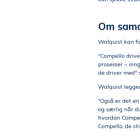
Om sama
Walquist kan fo
"Compello drive
prosesser – inn
de driver med" si
Walquist legger 
"Også er det en 
og særlig når d
hvordan Compell
Compello, de sti