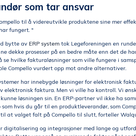
andør som tar ansvar
ompello til å videreutvikle produktene sine mer effek
har fungert. "
ed bytte av
ERP system
tok Legeforeningen en runde 
e dekke prosesser på en bedre måte enn det de hadd
 se hvilke fakturaløsninger som ville fungere i sams
le Compello vurdert opp mot andre alternativer.
stemer har innebygde løsninger for elektronisk fak
 elektronisk faktura. Men vi ville ha kontroll. Vi øns
kunne løsningen sin. En ERP-partner vil ikke ha sa
om hvis du går til en produktleverandør, som Compe
il at valget falt på Compello til slutt, forteller Walqu
 digitalisering og integrasjoner med lange og utfor